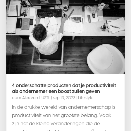
4 onderschatte producten dat je productiviteit
als ondernemer een boost zullen geven
door
Alex van HUSTL
|
sep 13, 2023
|
Lifestyle
In de drukke wereld van ondernemerschap is
productiviteit van het grootste belang. Vaak
zijn het de kleine veranderingen die de