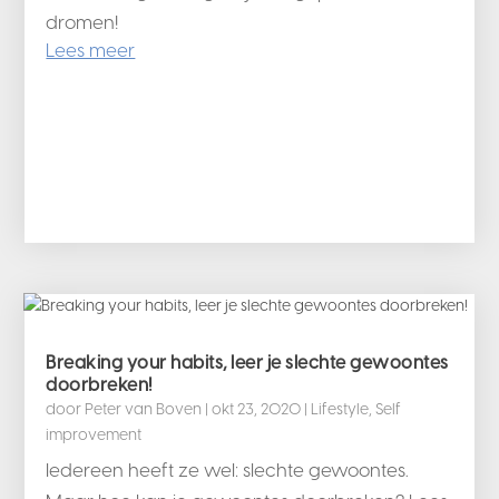
dromen!
Lees meer
Breaking your habits, leer je slechte gewoontes
doorbreken!
door
Peter van Boven
|
okt 23, 2020
|
Lifestyle
,
Self
improvement
Iedereen heeft ze wel: slechte gewoontes.