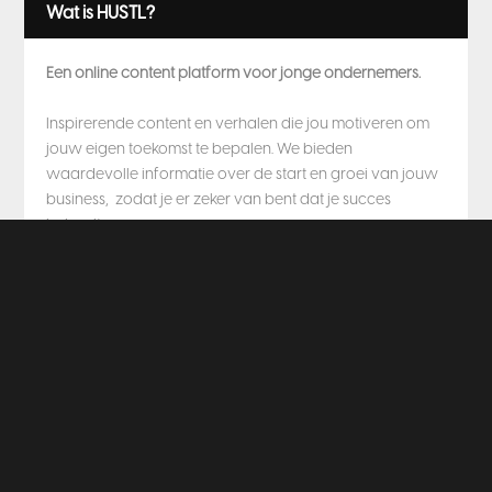
Wat is HUSTL?
Een online content platform voor jonge ondernemers.
Inspirerende content en verhalen die jou motiveren om
jouw eigen toekomst te bepalen. We bieden
waardevolle informatie over de start en groei van jouw
business, zodat je er zeker van bent dat je succes
behaalt.
Verzorg je eigen succes! Loop je vast? Onze gratis online
community helpt je verder met al je vragen.
Updates en meer!
Blijf op de hoogte!