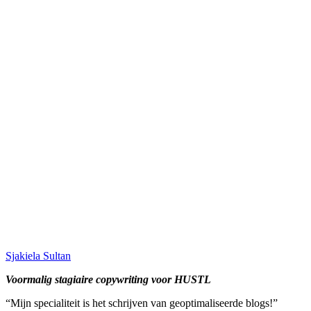
Next week in HUSTL Lifestyle:
Sporten voor ontspanning! Hou je ervan om fit te blijven en jezelf te
Stay tuned!
Wat is HUSTL?
Een online content platform voor jonge ondernemers.
Inspirerende content en verhalen die jou motiveren om jouw eigen toe
behaalt.
Verzorg je eigen succes! Loop je vast? Onze gratis online community h
Updates en meer!
Sjakiela Sultan
Voormalig stagiaire copywriting voor HUSTL
“Mijn specialiteit is het schrijven van geoptimaliseerde blogs!”