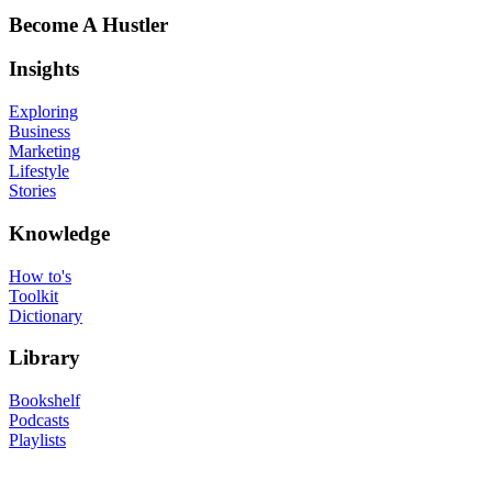
Become A Hustler
Insights
Exploring
Business
Marketing
Lifestyle
Stories
Knowledge
How to's
Toolkit
Dictionary
Library
Bookshelf
Podcasts
Playlists