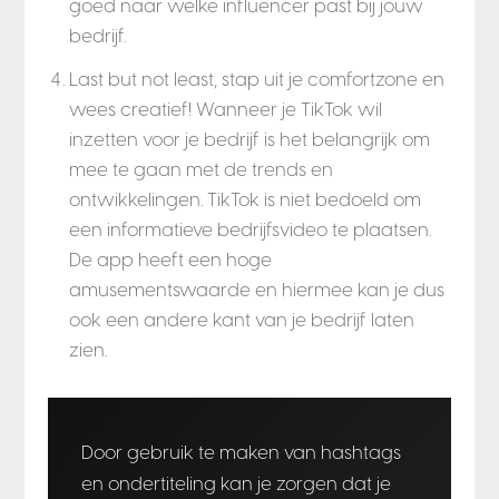
goed naar welke influencer past bij jouw
bedrijf.
Last but not least, stap uit je comfortzone en
wees creatief! Wanneer je TikTok wil
inzetten voor je bedrijf is het belangrijk om
mee te gaan met de trends en
ontwikkelingen. TikTok is niet bedoeld om
een informatieve bedrijfsvideo te plaatsen.
De app heeft een hoge
amusementswaarde en hiermee kan je dus
ook een andere kant van je bedrijf laten
zien.
Door gebruik te maken van hashtags
en ondertiteling kan je zorgen dat je