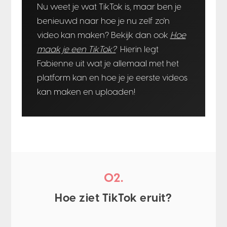
Nu weet je wat TikTok is, maar ben je
benieuwd naar hoe je nu zelf zo'n
video kan maken? Bekijk dan ook
Hoe
maak je een TikTok?
Hierin legt
Fabienne uit wat je allemaal met het
platform kan en hoe je je eerste videos
kan maken en uploaden!
02.
Hoe ziet TikTok eruit?