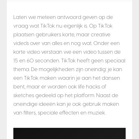
Laten we meteen antwoord geven op de
vraag wat TikTok nu eigenlijk is. Op TikTok
plaatsen gebruikers korte, maar creative
video's over van alles en nog wat. Onder een
korte video verstaan we een video tussen de
15 en 60 seconden. TikTok heeft geen speciaal
thema. De mogelijkheden zijn oneindig: je kan
een TikTok maken waarin je aan het dansen
bent, maar er worden ook life hacks of
sketches gedeeld op het platform. Naast de
oneindige ideeën kan je ook gebruik maken
van filters, speciale effecten en muziek.