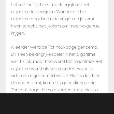
het ook niet geheel onbelangrijk om het
algoritme te begrijpen. Wanneer je het
algoritme door begint te krijgen en je komt
hierin terecht, heb je kans om meer volgers te
krijgen.
Al eerder werd de ‘For You’-page genoemd.
Dit is een belangrijke speler in het algoritme
van TikTok, maar hoe werkt het algoritme? Het
algoritme werkt als een soort test waar je
video door gescreend wordt. Als je video hier
doorheen komt, kom je bij gebruikers op de
‘For You’-page. Je moet zorgen dat je hier zo
lang mogelijk op blijft. Hierbij wordt er gekeken
naar het aantal likes, het aantal reacties, hoe
vaak de video is gedeeld, hoe lang je video