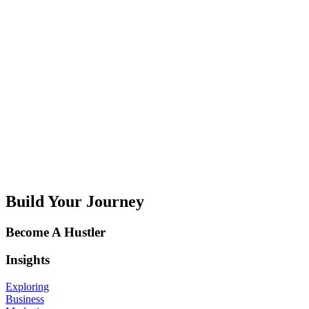
strategieën te ontwikkelen die je bedrijf een voorsprong geven. Of je
nu een startup bent of een gevestigde onderneming; groei is een
cruciale indicator van succes. In dit artikel delen we vier...
Hoe je jouw merk kunt versterken met promotiemateriaal
Het opbouwen van een sterk merk is essentieel om vertrouwen op te
bouwen, klanten aan te trekken en succesvol te zijn op de lange
termijn.
Build Your Journey
Become A Hustler
Insights
Exploring
Business