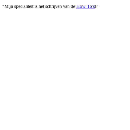
“Mijn specialiteit is het schrijven van de
How-To’s
!”
Meer lezen?
Gerelateerde artikelen
Dit is waarom jouw bedrijf aan social media marketing moet
doen
De digitale wereld is in constante beweging, en als je een bedrijf
runt, kan het moeilijk zijn om alle trends bij te houden. Een van die
trends is social media marketing, een vorm van online marketing die
sociale netwerken als platforms gebruikt. Maar is het echt...
4 tips om je bedrijf explosief te laten groeien
In het huidige competitieve bedrijfslandschap is het essentieel om