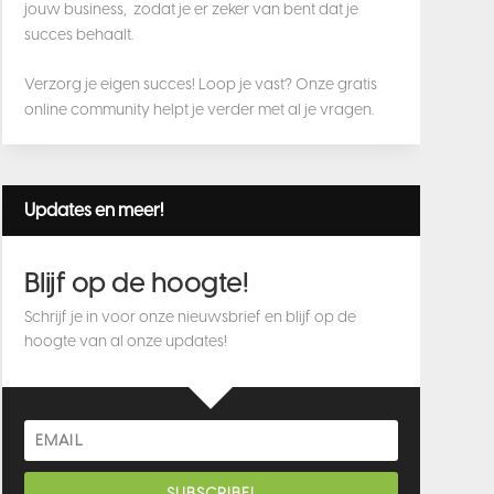
jouw business, zodat je er zeker van bent dat je
succes behaalt.
Verzorg je eigen succes! Loop je vast? Onze gratis
online community helpt je verder met al je vragen.
Updates en meer!
Blijf op de hoogte!
Schrijf je in voor onze nieuwsbrief en blijf op de
hoogte van al onze updates!
SUBSCRIBE!