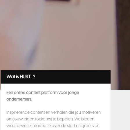
Wat is HUSTL?
Een online content platform voor jonge
ondernemers.
Inspirerende content en verhalen die jou motiveren
om jouw eigen toekomst te bepalen. We bieden
waardevolle informatie over de start en groei van