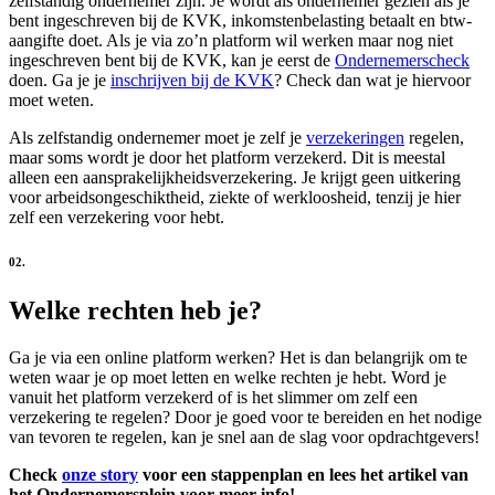
zelfstandig ondernemer zijn. Je wordt als ondernemer gezien als je
bent ingeschreven bij de KVK, inkomstenbelasting betaalt en btw-
aangifte doet. Als je via zo’n platform wil werken maar nog niet
ingeschreven bent bij de KVK, kan je eerst de
Ondernemerscheck
doen. Ga je je
inschrijven bij de KVK
? Check dan wat je hiervoor
moet weten.
Als zelfstandig ondernemer moet je zelf je
verzekeringen
regelen,
maar soms wordt je door het platform verzekerd. Dit is meestal
alleen een aansprakelijkheidsverzekering. Je krijgt geen uitkering
voor arbeidsongeschiktheid, ziekte of werkloosheid, tenzij je hier
zelf een verzekering voor hebt.
02.
Welke rechten heb je?
Ga je via een online platform werken? Het is dan belangrijk om te
weten waar je op moet letten en welke rechten je hebt. Word je
vanuit het platform verzekerd of is het slimmer om zelf een
verzekering te regelen? Door je goed voor te bereiden en het nodige
van tevoren te regelen, kan je snel aan de slag voor opdrachtgevers!
Check
onze story
voor een stappenplan en lees het artikel van
het Ondernemersplein voor meer info!