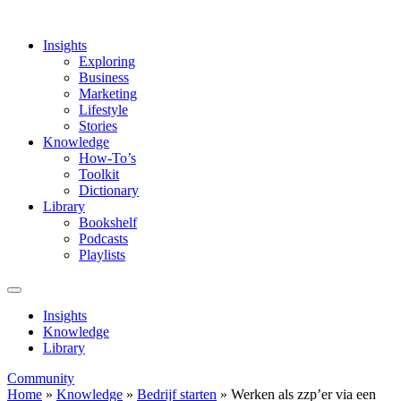
Insights
Exploring
Business
Marketing
Lifestyle
Stories
Knowledge
How-To’s
Toolkit
Dictionary
Library
Bookshelf
Podcasts
Playlists
Insights
Knowledge
Library
Community
Home
»
Knowledge
»
Bedrijf starten
» Werken als zzp’er via een