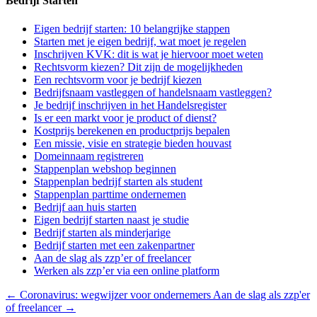
Bedrijf Starten
Eigen bedrijf starten: 10 belangrijke stappen
Starten met je eigen bedrijf, wat moet je regelen
Inschrijven KVK: dit is wat je hiervoor moet weten
Rechtsvorm kiezen? Dit zijn de mogelijkheden
Een rechtsvorm voor je bedrijf kiezen
Bedrijfsnaam vastleggen of handelsnaam vastleggen?
Je bedrijf inschrijven in het Handelsregister
Is er een markt voor je product of dienst?
Kostprijs berekenen en productprijs bepalen
Een missie, visie en strategie bieden houvast
Domeinnaam registreren
Stappenplan webshop beginnen
Stappenplan bedrijf starten als student
Stappenplan parttime ondernemen
Bedrijf aan huis starten
Eigen bedrijf starten naast je studie
Bedrijf starten als minderjarige
Bedrijf starten met een zakenpartner
Aan de slag als zzp’er of freelancer
Werken als zzp’er via een online platform
←
Coronavirus: wegwijzer voor ondernemers
Aan de slag als zzp'er
of freelancer
→