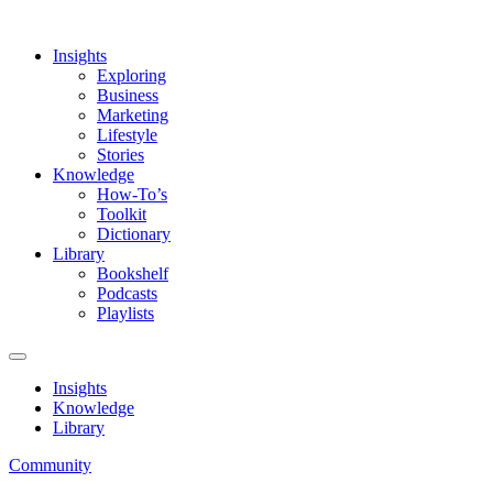
Insights
Exploring
Business
Marketing
Lifestyle
Stories
Knowledge
How-To’s
Toolkit
Dictionary
Library
Bookshelf
Podcasts
Playlists
Insights
Knowledge
Library
Community
Home
»
Knowledge
»
Bedrijf starten
» Stappenplan bedrijf starten