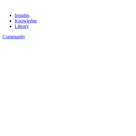
Insights
Knowledge
Library
Community
How-To’s
Toolkit
Dictionary
Insights
Exploring
Business
Marketing
Lifestyle
Stories
Knowledge
How-To’s
Toolkit
Dictionary
Library
Bookshelf