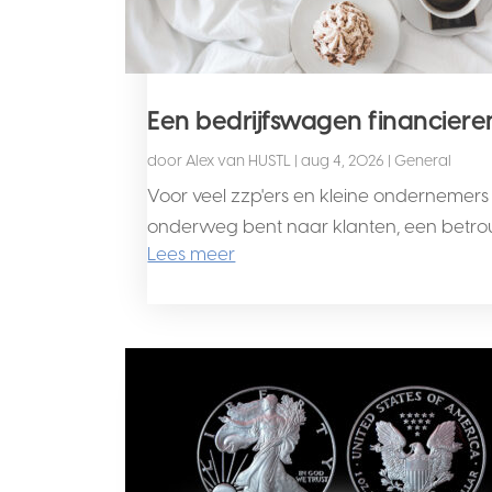
Een bedrijfswagen financiere
door
Alex van HUSTL
|
aug 4, 2026
|
General
Voor veel zzp'ers en kleine ondernemers
onderweg bent naar klanten, een betrouwba
Lees meer