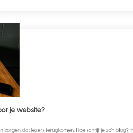
oor je website?
gen dat lezers terugkomen. Hoe schrijf je zo’n blog? In dit