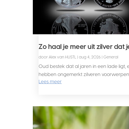
Zo haal je meer uit zilver dat 
door
Alex van HUSTL
|
aug 4, 2026
|
General
Oud bestek dat al jaren in een lade ligt,
hebben ongemerkt zilveren voorwerpen in
Lees meer