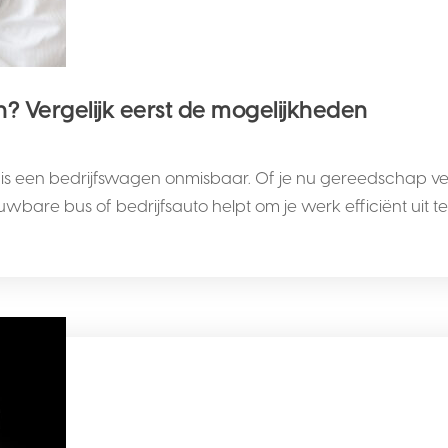
n? Vergelijk eerst de mogelijkheden
 is een bedrijfswagen onmisbaar. Of je nu gereedschap verv
re bus of bedrijfsauto helpt om je werk efficiënt uit te voe