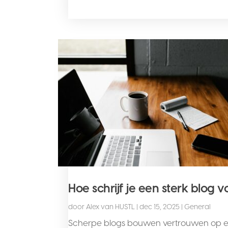
Hoe schrijf je een sterk blog v
door
Alex van HUSTL
|
dec 15, 2025
|
General
Scherpe blogs bouwen vertrouwen op en zor