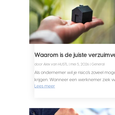
Waarom is de juiste verzuimve
door
Alex van HUSTL
|
mei 5, 2026
|
General
Als ondernemer wil je risico’s zoveel mog
krijgen. Wanneer een werknemer ziek word
Lees meer