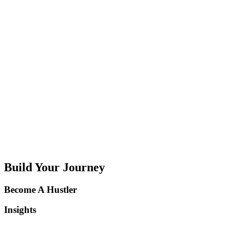
Waarom is de juiste verzuimverzekering zo belangrijk?
Als ondernemer wil je risico’s zoveel mogelijk beperken.
Ziekteverzuim is één van de grootste financiële risico’s waar je mee
te maken kunt krijgen. Wanneer een werknemer ziek wordt, ben je
verplicht om het loon door te betalen. Dit kan oplopen tot twee jaar
en vormt...
De financiële impact van overlijdensschade op lange termijn
Het wegvallen van een inkomen of de onmisbare hulp in het
huishouden kan op de lange termijn leiden tot flinke onzekerheid.
Build Your Journey
Become A Hustler
Insights