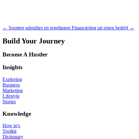
Een subsidie aanvragen bij de overheid
Investeerders overtuigen
Pitchen voor investeerders
KVK Financieringsdesk
←
Soorten subsidies en regelingen
Financiering uit eigen bedrijf
→
Build Your Journey
Become A Hustler
Insights
Exploring
Business
Marketing
Lifestyle
Stories
Knowledge
How to's
Toolkit
Dictionary