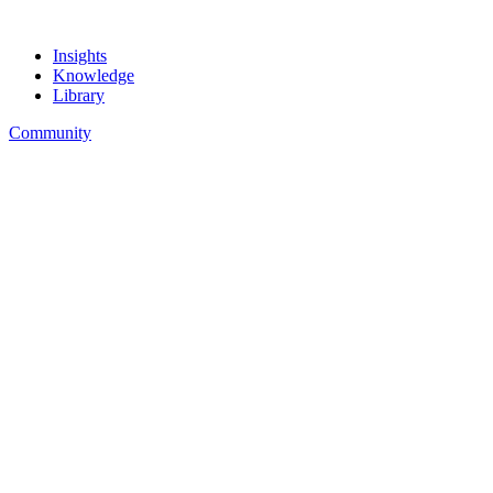
Insights
Knowledge
Library
Community
How-To’s
Toolkit
Dictionary
Insights
Exploring
Business
Marketing
Lifestyle
Stories
Knowledge
How-To’s
Toolkit
Dictionary
Library
Bookshelf