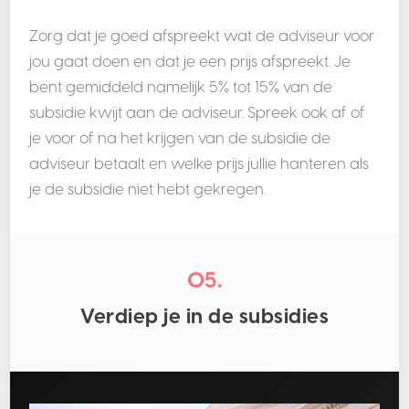
Zorg dat je goed afspreekt wat de adviseur voor
jou gaat doen en dat je een prijs afspreekt. Je
bent gemiddeld namelijk 5% tot 15% van de
subsidie kwijt aan de adviseur. Spreek ook af of
je voor of na het krijgen van de subsidie de
adviseur betaalt en welke prijs jullie hanteren als
je de subsidie niet hebt gekregen.
05.
Verdiep je in de subsidies