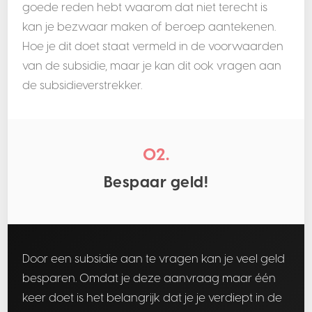
goede reden hebt waarom dat niet terecht is
kan je bezwaar maken of beroep aantekenen.
Hoe je dit doet staat vermeld in de voorwaarden
van de subsidie, maar je kan dit ook vragen aan
de subsidieverstrekker.
02.
Bespaar geld!
Door een subsidie aan te vragen kan je veel geld
besparen. Omdat je deze aanvraag maar één
keer doet is het belangrijk dat je je verdiept in de