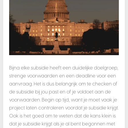
Bijna elke subsidie heeft een duidelijke doelgroep,
strenge voorwaarden en een deadline voor een
aanvraag. Het is dus belangrijk om te checken of
de subsidie bij jou past en of je voldoet aan de
voorwaarden. Begin op tijd, want je moet vaak je
project laten controleren voordat je subsidie krijgt.
Ook is het goed om te weten dat de kans klein is
dat je subsidie krijgt als je al bent begonnen met