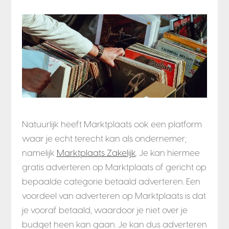
Natuurlijk heeft Marktplaats ook een platform
waar je echt terecht kan als ondernemer;
namelijk
Marktplaats Zakelijk
. Je kan hiermee
gratis adverteren op Marktplaats of gericht op
bepaalde categorie betaald adverteren. Een
voordeel van adverteren op Marktplaats is dat
je vooraf betaald, waardoor je niet over je
budget heen kan gaan. Je kan dus adverteren