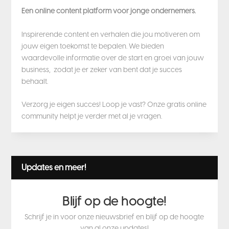
Een online content platform voor jonge ondernemers.
Inspirerende content en verhalen die jou motiveren om
jouw eigen toekomst te bepalen. We bieden
waardevolle informatie over de start en groei van jouw
business, zodat je er zeker van bent dat je succes
behaalt.
Verzorg je eigen succes! Loop je vast? Onze gratis online
community helpt je verder met al je vragen.
Updates en meer!
Blijf op de hoogte!
Schrijf je in voor onze nieuwsbrief en blijf op de hoogte
van al onze updates!