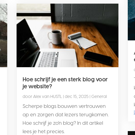
Hoe schrijf je een sterk blog voor
je website?
door
Alex van HUSTL
|
dec 15, 2025
|
General
Scherpe blogs bouwen vertrouwen
op en zorgen dat lezers terugkomen.
Hoe schrijf je zo’n blog? In dit artikel
lees je het precies.