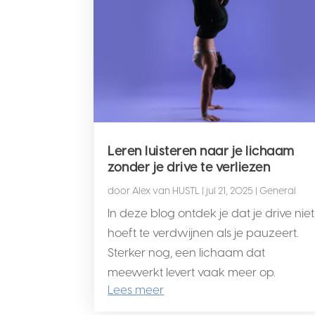
Leren luisteren naar je lichaam
zonder je drive te verliezen
door
Alex van HUSTL
|
jul 21, 2025
|
General
In deze blog ontdek je dat je drive niet
hoeft te verdwijnen als je pauzeert.
Sterker nog, een lichaam dat
meewerkt levert vaak meer op.
Lees meer