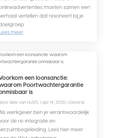
onlineadvertenties moeten samen een
verhaal vertellen dat resoneert bij je
doelgroep.
Lees meer
Voorkom een loonsanctie:
waarom Poortwachtergarantie
onmisbaar is
door
Alex van HUSTL
|
apr 14, 2025
|
General
Als werkgever ben je verantwoordelijk
voor de re-integratie en
verzuimbegeleiding. Lees hier meer
over de Wet verbetering