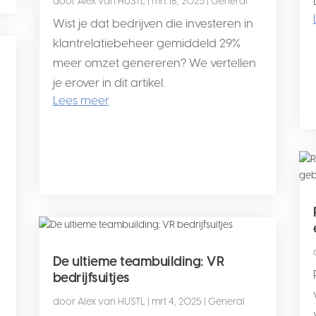
door
Alex van HUSTL
|
mrt 18, 2025
|
General
Wist je dat bedrijven die investeren in
klantrelatiebeheer gemiddeld 29%
meer omzet genereren? We vertellen
je erover in dit artikel.
Lees meer
De ultieme teambuilding: VR
bedrijfsuitjes
door
Alex van HUSTL
|
mrt 4, 2025
|
General