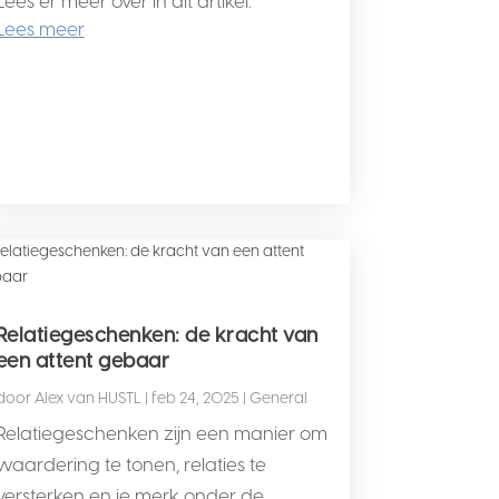
Lees er meer over in dit artikel.
Lees meer
Relatiegeschenken: de kracht van
een attent gebaar
door
Alex van HUSTL
|
feb 24, 2025
|
General
Relatiegeschenken zijn een manier om
waardering te tonen, relaties te
versterken en je merk onder de