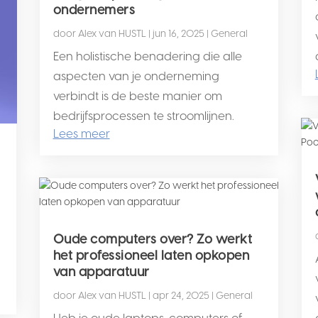
ondernemers
door
Alex van HUSTL
|
jun 16, 2025
|
General
Een holistische benadering die alle
aspecten van je onderneming
verbindt is de beste manier om
bedrijfsprocessen te stroomlijnen.
Lees meer
Oude computers over? Zo werkt
het professioneel laten opkopen
van apparatuur
door
Alex van HUSTL
|
apr 24, 2025
|
General
Heb je oude laptops, computers of