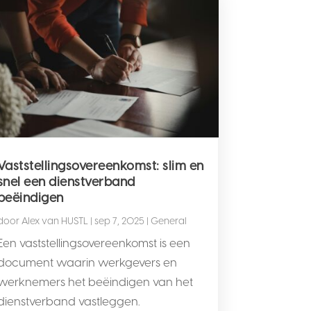
Vaststellingsovereenkomst: slim en
snel een dienstverband
beëindigen
door
Alex van HUSTL
|
sep 7, 2025
|
General
Een vaststellingsovereenkomst is een
document waarin werkgevers en
werknemers het beëindigen van het
dienstverband vastleggen.