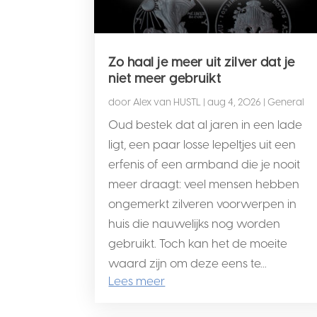
Zo haal je meer uit zilver dat je
niet meer gebruikt
door
Alex van HUSTL
|
aug 4, 2026
|
General
Oud bestek dat al jaren in een lade
ligt, een paar losse lepeltjes uit een
erfenis of een armband die je nooit
meer draagt: veel mensen hebben
ongemerkt zilveren voorwerpen in
huis die nauwelijks nog worden
gebruikt. Toch kan het de moeite
waard zijn om deze eens te...
Lees meer