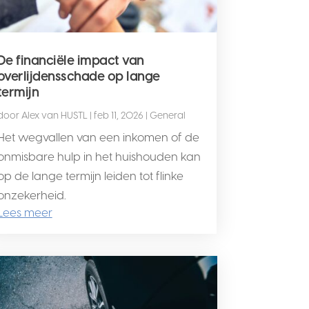
De financiële impact van
overlijdensschade op lange
termijn
door
Alex van HUSTL
|
feb 11, 2026
|
General
Het wegvallen van een inkomen of de
onmisbare hulp in het huishouden kan
op de lange termijn leiden tot flinke
onzekerheid.
Lees meer