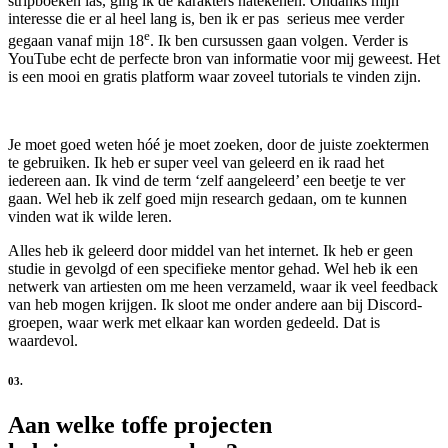
stripboeken las, ging ik de karakters natekenen. Ondanks mijn
interesse die er al heel lang is, ben ik er pas serieus mee verder
e
gegaan vanaf mijn 18
. Ik ben cursussen gaan volgen. Verder is
YouTube echt de perfecte bron van informatie voor mij geweest. Het
is een mooi en gratis platform waar zoveel tutorials te vinden zijn.
Je moet goed weten hóé je moet zoeken, door de juiste zoektermen
te gebruiken. Ik heb er super veel van geleerd en ik raad het
iedereen aan. Ik vind de term ‘zelf aangeleerd’ een beetje te ver
gaan. Wel heb ik zelf goed mijn research gedaan, om te kunnen
vinden wat ik wilde leren.
Alles heb ik geleerd door middel van het internet. Ik heb er geen
studie in gevolgd of een specifieke mentor gehad. Wel heb ik een
netwerk van artiesten om me heen verzameld, waar ik veel feedback
van heb mogen krijgen. Ik sloot me onder andere aan bij Discord-
groepen, waar werk met elkaar kan worden gedeeld. Dat is
waardevol.
03.
Aan welke toffe projecten