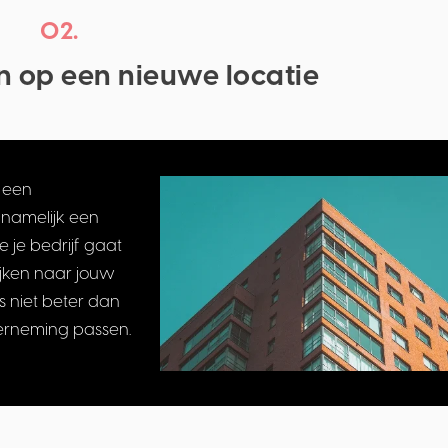
02.
en op een nieuwe locatie
n een
 namelijk een
 je bedrijf gaat
ijken naar jouw
is niet beter dan
derneming passen.