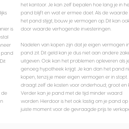
het kantoor. Je kan zelf bepalen hoe lang je in he
ijks
pand blijft en wat er ermee doet. Als de waarde
het pand stijgt, bouw je vermogen op. Dit kan oo
nier is
door waarde verhogende investeringen.
stal
Nadelen van kopen zijn dat je eigen vermogen i
nneer
pand zit. Dit geld kan je dus niet aan andere za
n pand
uitgeven. Ook kan het problemen opleveren als je
Dit
genoeg hypotheek krijgt. Je kan dan het pand n
kopen, tenzij je meer eigen vermogen er in stopt.
draagt zelf de kosten voor onderhoud; groot en k
n de
Verder kan je pand met de tijd minder waard
an
worden. Hierdoor is het ook lastig om je pand op
juiste moment voor de gevraagde prijs te verkop