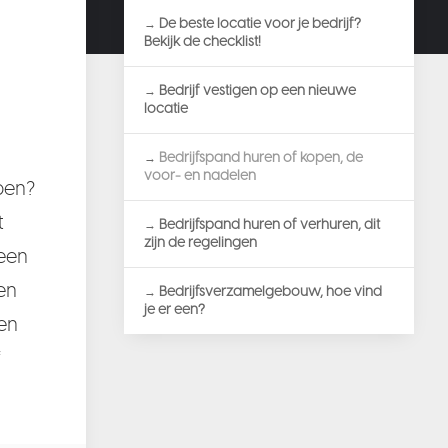
De beste locatie voor je bedrijf?
Bekijk de checklist!
Bedrijf vestigen op een nieuwe
locatie
Bedrijfspand huren of kopen, de
voor- en nadelen
pen?
t
Bedrijfspand huren of verhuren, dit
zijn de regelingen
 een
en
Bedrijfsverzamelgebouw, hoe vind
je er een?
pen
f