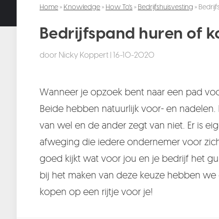
Home
»
Knowledge
»
How To's
»
Bedrijfshuisvesting
» Bedrij
Bedrijfspand huren of k
door
Nicky Koppert
|
16-10-2020
Wanneer je opzoek bent naar een pad voor 
Beide hebben natuurlijk voor- en nadelen.
van wel en de ander zegt van niet. Er is ei
afweging die iedere ondernemer voor zichz
goed kijkt wat voor jou en je bedrijf het gu
bij het maken van deze keuze hebben we d
kopen op een rijtje voor je!