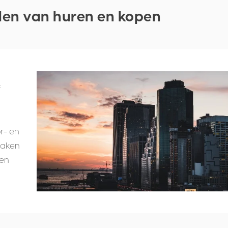
len van huren en kopen
f
r- en
 maken
een