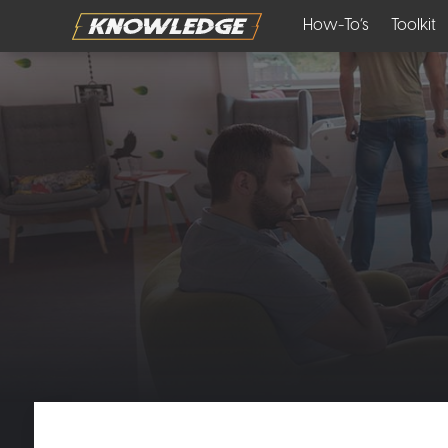
How-To’s
Toolkit
Insights
Knowle