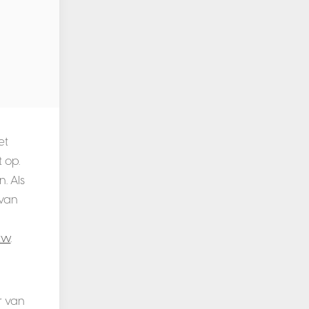
et
 op.
. Als
 van
tw
.
r van