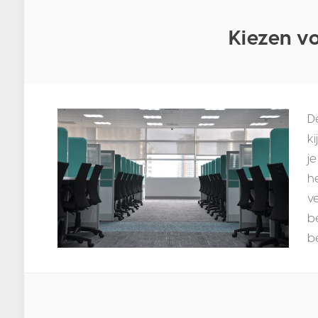
Kiezen v
D
ki
je
he
v
b
b