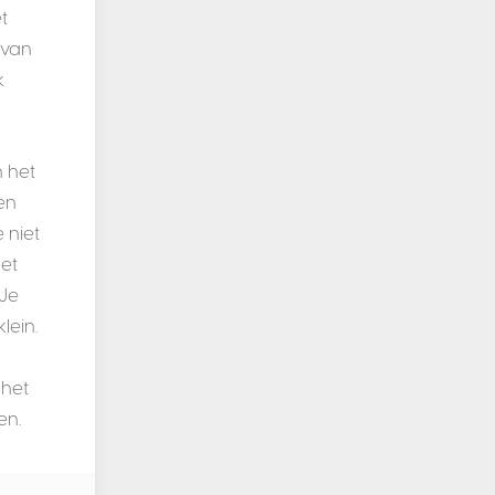
t
 van
k
n het
ken
 niet
iet
 Je
lein.
 het
en.