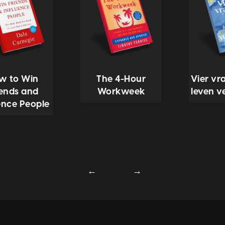
w to Win
The 4-Hour
Vier vr
iends and
Workweek
leven v
ence People
←
→