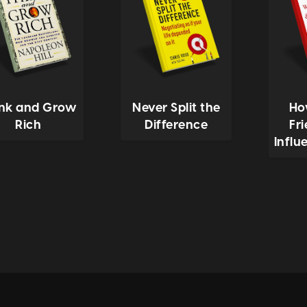
ink and Grow
Never Split the
Ho
Rich
Difference
Fr
Influ