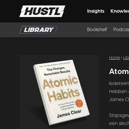
Insights
Knowle
Bookshelf
Podcas
Home
»
Lib
Atomi
Iedereen 
Hebben d
James Cle
Stapsgew
een slec