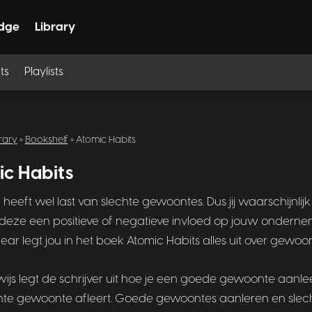
dge
Library
ts
Playlists
rary
»
Bookshelf
» Atomic Habits
c Habits
heeft wel last van slechte gewoontes. Dus jij waarschijnlijk
eze een positieve of negatieve invloed op jouw onderne
ar legt jou in het boek Atomic Habits alles uit over gewoon
ijs legt de schrijver uit hoe je een goede gewoonte aanlee
hte gewoonte afleert. Goede gewoontes aanleren en slec