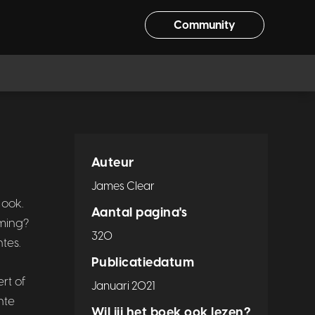
Community
Auteur
James Clear
 ook.
Aantal pagina's
ming?
320
tes.
Publicatiedatum
rt of
Januari 2021
hte
Wil jij het boek ook lezen?