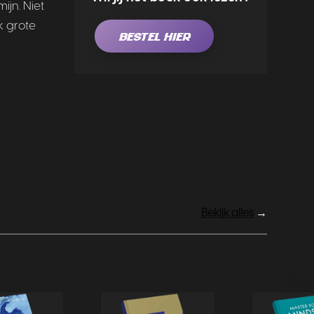
jn. Niet
k grote
BESTEL HIER
Bekijk alles
→