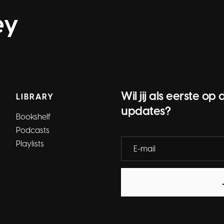
ey
Wil jij als eerste 
LIBRARY
updates?
Bookshelf
Podcasts
Playlists