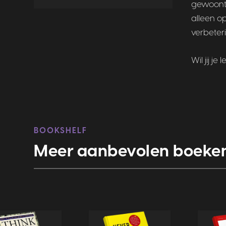
gewoonte
alleen op
verbeter
Wil jij j
BOOKSHELF
Meer aanbevolen boeke