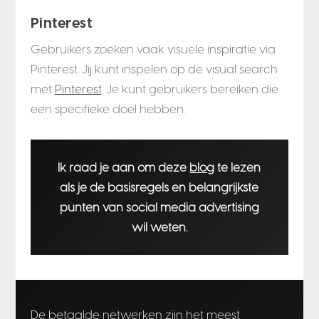
Pinterest
Gebruikers zoeken vaak visuele inspiratie via
Pinterest. Jij kunt inspelen op de visual search
met
Pinterest
. Je kunt gebruikers bereiken die
een specifieke doel hebben.
Ik raad je aan om deze
blog
te lezen
als je de basisregels en belangrijkste
punten van social media advertising
wil weten.
De
betaalde netwerken zijn het meest