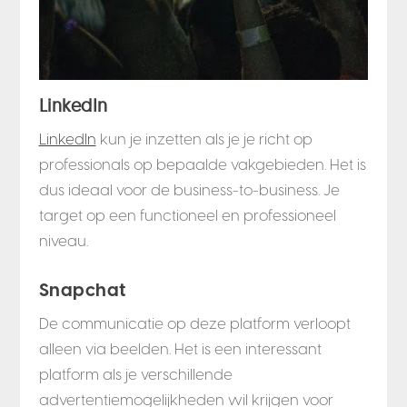
LinkedIn
LinkedIn
kun je inzetten als je je richt op
professionals op bepaalde vakgebieden. Het is
dus ideaal voor de business-to-business. Je
target op een functioneel en professioneel
niveau.
Snapchat
De communicatie op deze platform verloopt
alleen via beelden. Het is een interessant
platform als je verschillende
advertentiemogelijkheden wil krijgen voor