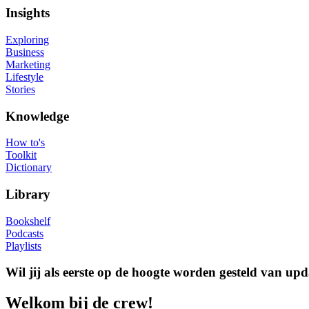
Insights
Exploring
Business
Marketing
Lifestyle
Stories
Knowledge
How to's
Toolkit
Dictionary
Library
Bookshelf
Podcasts
Playlists
Wil jij als eerste op de hoogte worden gesteld van upd
Welkom bij de crew!