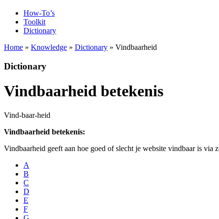
How-To’s
Toolkit
Dictionary
Home
»
Knowledge
»
Dictionary
» Vindbaarheid
Dictionary
Vindbaarheid betekenis
Vind-baar-heid
Vindbaarheid betekenis:
Vindbaarheid geeft aan hoe goed of slecht je website vindbaar is via
A
B
C
D
E
F
G