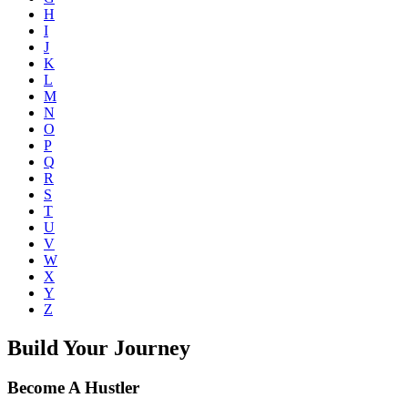
H
I
J
K
L
M
N
O
P
Q
R
S
T
U
V
W
X
Y
Z
Build Your Journey
Become A Hustler