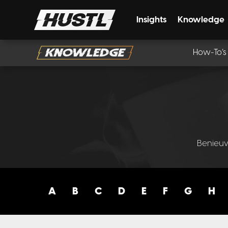
Insights
Knowledge
How-To’s
Benieuw
A
B
C
D
E
F
G
H