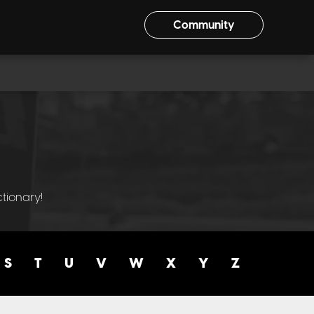
Community
tionary!
S
T
U
V
W
X
Y
Z