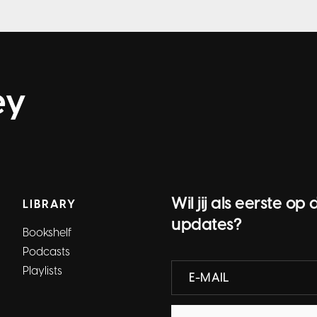
ey
Wil jij als eerste 
LIBRARY
updates?
Bookshelf
Podcasts
Playlists