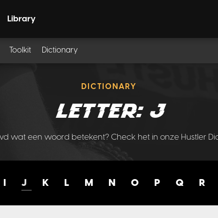
Library
Toolkit
Dictionary
DICTIONARY
Letter: J
d wat een woord betekent? Check het in onze Hustler Dic
I
J
K
L
M
N
O
P
Q
R