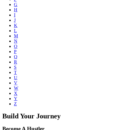
G
H
I
J
K
L
M
N
O
P
Q
R
S
T
U
V
W
X
Y
Z
Build Your Journey
Become A Hustler