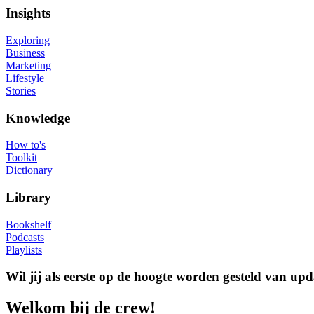
Insights
Exploring
Business
Marketing
Lifestyle
Stories
Knowledge
How to's
Toolkit
Dictionary
Library
Bookshelf
Podcasts
Playlists
Wil jij als eerste op de hoogte worden gesteld van upd
Welkom bij de crew!