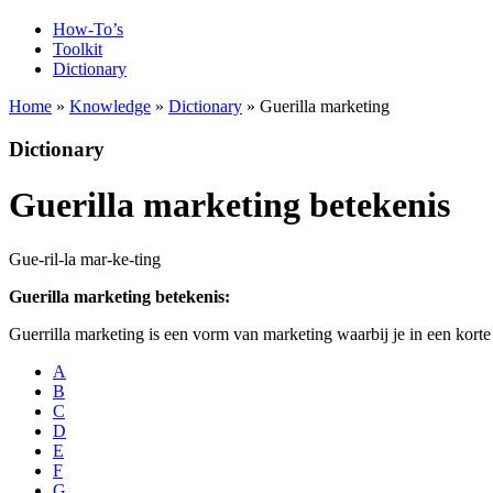
How-To’s
Toolkit
Dictionary
Home
»
Knowledge
»
Dictionary
» Guerilla marketing
Dictionary
Guerilla marketing betekenis
Gue-ril-la mar-ke-ting
Guerilla marketing betekenis:
Guerrilla marketing is een vorm van marketing waarbij je in een korte 
A
B
C
D
E
F
G