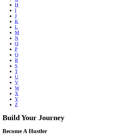
H
I
J
K
L
M
N
O
P
Q
R
S
T
U
V
W
X
Y
Z
Build Your Journey
Become A Hustler