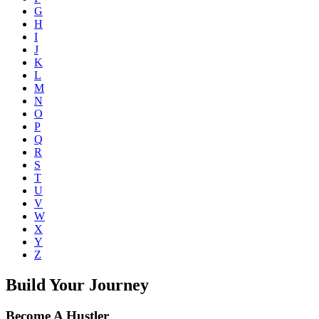
G
H
I
J
K
L
M
N
O
P
Q
R
S
T
U
V
W
X
Y
Z
Build Your Journey
Become A Hustler