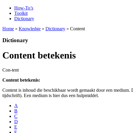
How-To’s
Toolkit
Dictionary
Home
»
Knowledge
»
Dictionary
» Content
Dictionary
Content betekenis
Con-tent
Content betekenis:
Content is inhoud die beschikbaar wordt gemaakt door een medium. De
tijdschrift). Een medium is hier dus een hulpmiddel.
A
B
C
D
E
F