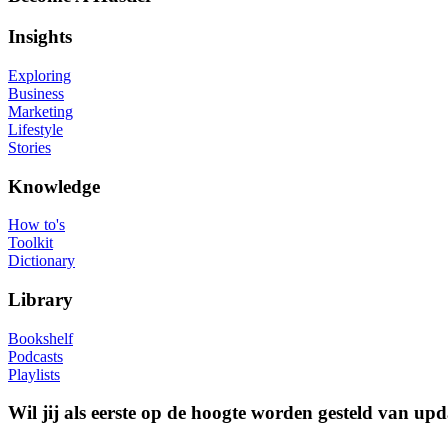
Insights
Exploring
Business
Marketing
Lifestyle
Stories
Knowledge
How to's
Toolkit
Dictionary
Library
Bookshelf
Podcasts
Playlists
Wil jij als eerste op de hoogte worden gesteld van upd