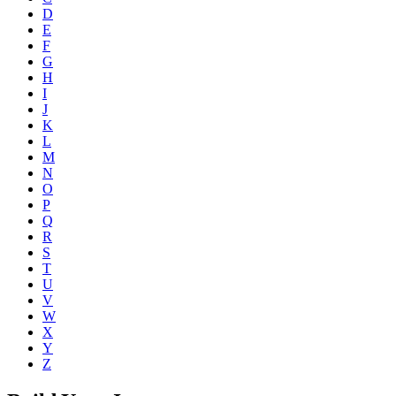
D
E
F
G
H
I
J
K
L
M
N
O
P
Q
R
S
T
U
V
W
X
Y
Z