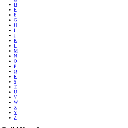
D
E
F
G
H
I
J
K
L
M
N
O
P
Q
R
S
T
U
V
W
X
Y
Z