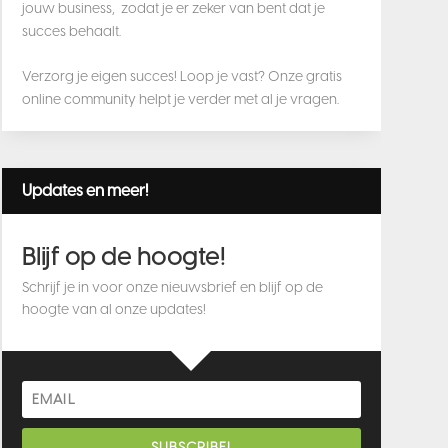
jouw business, zodat je er zeker van bent dat je
succes behaalt.
Verzorg je eigen succes! Loop je vast? Onze gratis
online community helpt je verder met al je vragen.
Updates en meer!
Blijf op de hoogte!
Schrijf je in voor onze nieuwsbrief en blijf op de
hoogte van al onze updates!
SUBSCRIBE!