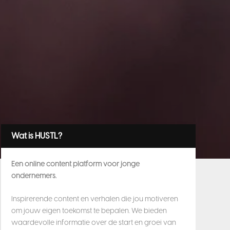
Wat is HUSTL?
Een online content platform voor jonge
ondernemers.
Inspirerende content en verhalen die jou motiveren
om jouw eigen toekomst te bepalen. We bieden
waardevolle informatie over de start en groei van