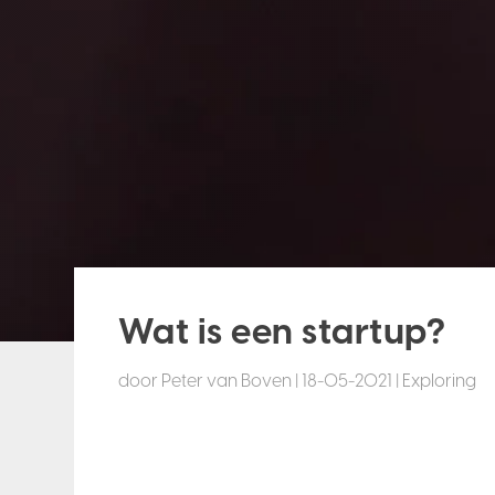
Wat is een startup?
door
Peter van Boven
|
18-05-2021
|
Exploring