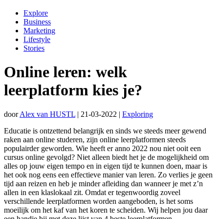
Explore
Business
Marketing
Lifestyle
Stories
Online leren: welk
leerplatform kies je?
door
Alex van HUSTL
|
21-03-2022
|
Exploring
Educatie is ontzettend belangrijk en sinds we steeds meer gewend
raken aan online studeren, zijn online leerplatformen steeds
populairder geworden. Wie heeft er anno 2022 nou niet ooit een
cursus online gevolgd? Niet alleen biedt het je de mogelijkheid om
alles op jouw eigen tempo en in eigen tijd te kunnen doen, maar is
het ook nog eens een effectieve manier van leren. Zo verlies je geen
tijd aan reizen en heb je minder afleiding dan wanneer je met z’n
allen in een klaslokaal zit. Omdat er tegenwoordig zoveel
verschillende leerplatformen worden aangeboden, is het soms
moeilijk om het kaf van het koren te scheiden. Wij helpen jou daar
een handje bij met deze lijst van 4 beste leerplatformen.