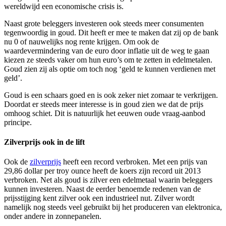
wereldwijd een economische crisis is.
Naast grote beleggers investeren ook steeds meer consumenten
tegenwoordig in goud. Dit heeft er mee te maken dat zij op de bank
nu 0 of nauwelijks nog rente krijgen. Om ook de
waardevermindering van de euro door inflatie uit de weg te gaan
kiezen ze steeds vaker om hun euro’s om te zetten in edelmetalen.
Goud zien zij als optie om toch nog ‘geld te kunnen verdienen met
geld’.
Goud is een schaars goed en is ook zeker niet zomaar te verkrijgen.
Doordat er steeds meer interesse is in goud zien we dat de prijs
omhoog schiet. Dit is natuurlijk het eeuwen oude vraag-aanbod
principe.
Zilverprijs ook in de lift
Ook de
zilverprijs
heeft een record verbroken. Met een prijs van
29,86 dollar per troy ounce heeft de koers zijn record uit 2013
verbroken. Net als goud is zilver een edelmetaal waarin beleggers
kunnen investeren. Naast de eerder benoemde redenen van de
prijsstijging kent zilver ook een industrieel nut. Zilver wordt
namelijk nog steeds veel gebruikt bij het produceren van elektronica,
onder andere in zonnepanelen.