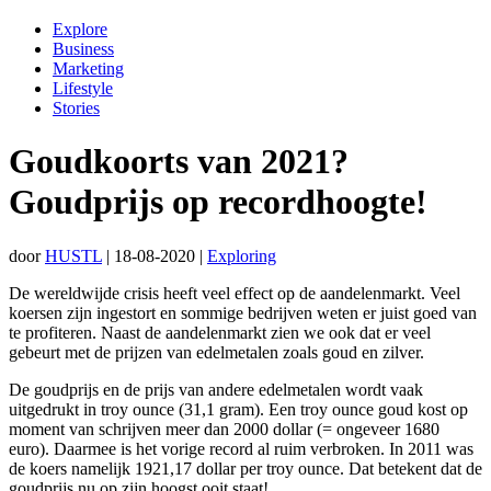
Explore
Business
Marketing
Lifestyle
Stories
Goudkoorts van 2021?
Goudprijs op recordhoogte!
door
HUSTL
|
18-08-2020
|
Exploring
De wereldwijde crisis heeft veel effect op de aandelenmarkt. Veel
koersen zijn ingestort en sommige bedrijven weten er juist goed van
te profiteren. Naast de aandelenmarkt zien we ook dat er veel
gebeurt met de prijzen van edelmetalen zoals goud en zilver.
De goudprijs en de prijs van andere edelmetalen wordt vaak
uitgedrukt in troy ounce (31,1 gram). Een troy ounce goud kost op
moment van schrijven meer dan 2000 dollar (= ongeveer 1680
euro). Daarmee is het vorige record al ruim verbroken. In 2011 was
de koers namelijk 1921,17 dollar per troy ounce. Dat betekent dat de
goudprijs nu op zijn hoogst ooit staat!