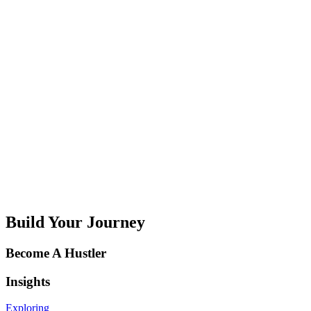
Slim sparen voor later als ZZP’er
De vrijheid van het zelfstandig ondernemerschap komt met vele
voordelen, maar ook met de verantwoordelijkheid om voor je
pensioen te zorgen.
Waarom netwerken zo belangrijk is voor ondernemers
Als ondernemer moet je risico’s durven nemen en je snel aan
kunnen passen. Een sterk netwerk is een manier om dit in de
praktijk te brengen.
Build Your Journey
Become A Hustler
Insights
Exploring