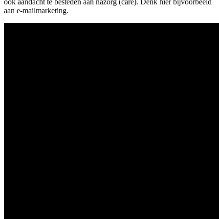
ook aandacht te besteden aan nazorg (care). Denk hier bijvoorbeeld
aan e-mailmarketing.