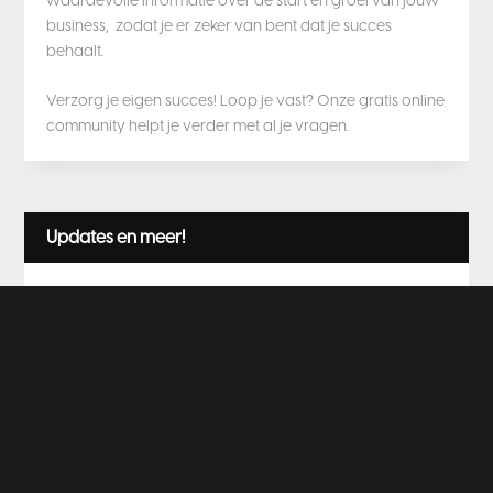
waardevolle informatie over de start en groei van jouw
business, zodat je er zeker van bent dat je succes
behaalt.
Verzorg je eigen succes! Loop je vast? Onze gratis online
community helpt je verder met al je vragen.
Updates en meer!
Blijf op de hoogte!
Schrijf je in voor onze nieuwsbrief en blijf op de hoogte
van al onze updates!