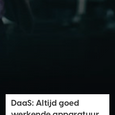
DaaS: Altijd goed
werkende apparatuur