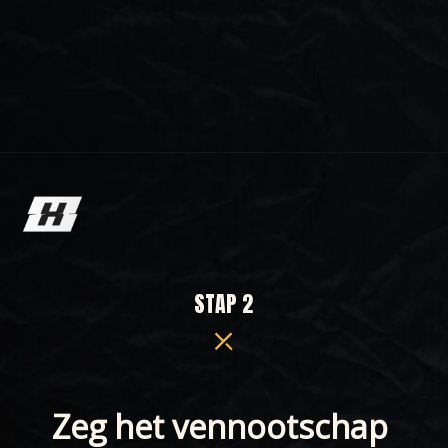
Wordt geopend
https://hustl.nl/kennisbank/uitschrijven-bij-de-kvk/
STAP 2
Zeg het vennootschap 