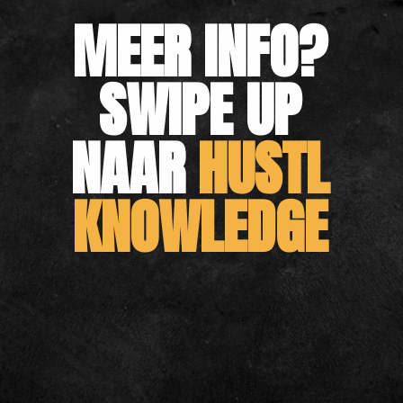
MEER INFO?
SWIPE UP 
NAAR
 HUSTL
KNOWLEDGE