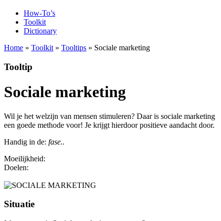
How-To’s
Toolkit
Dictionary
Home
»
Toolkit
»
Tooltips
» Sociale marketing
Tooltip
Sociale marketing
Wil je het welzijn van mensen stimuleren? Daar is sociale marketing
een goede methode voor! Je krijgt hierdoor positieve aandacht door.
Handig in de:
fase..
Moeilijkheid:
3
Doelen:
Ik wil een geschikte aanpak vinden | Ik wil meer klanten
vinden | Ik wil nieuwe stappen zetten
Situatie