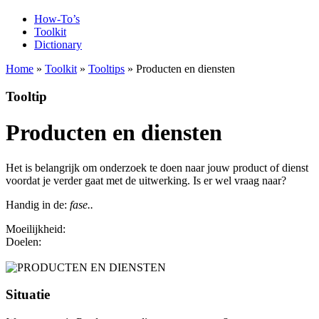
How-To’s
Toolkit
Dictionary
Home
»
Toolkit
»
Tooltips
» Producten en diensten
Tooltip
Producten en diensten
Het is belangrijk om onderzoek te doen naar jouw product of dienst
voordat je verder gaat met de uitwerking. Is er wel vraag naar?
Handig in de:
fase..
Moeilijkheid:
1
Doelen:
Ik wil beter onderzoek doen | Ik wil een geschikte aanpak
vinden | Ik wil een product ontwikkelen
Situatie