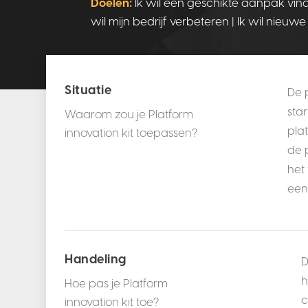
Doelen:
Ik wil een geschikte aanpak vinde
wil mijn bedrijf verbeteren | Ik wil nieuw
Situatie
De 
sta
Waarom zou je Platform
pla
innovation kit toepassen?
de 
het
een
Handeling
D
h
Hoe pas je Platform
c
innovation kit toe?