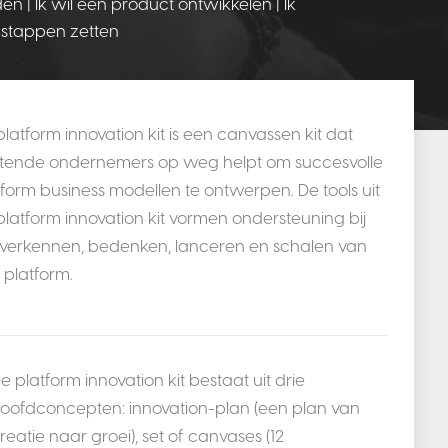
n | Ik wil een product ontwikkelen | Ik
e stappen zetten
platform innovation kit is een canvassen kit dat
rtende ondernemers op weg helpt om succesvolle
tform business modellen te ontwerpen. De tools uit
platform innovation kit vormen ondersteuning bij
 verkennen, bedenken, lanceren en schalen van
 platform.
e platform innovation kit bestaat uit drie
oofdconcepten: innovation-plan (een plan van
reatie naar groei), set of canvases (12