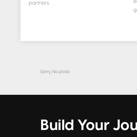
e
partners.
g
Sorry, No posts.
Build Your Jo