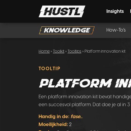
Insights
How-To’s
Home
»
Toolkit
»
Tooltips
» Platform innovation kit
TOOLTIP
Platform in
Een platform innovation kit bevat handige 
een succesvol platform. Dat doe je al in 
Handig in de:
fase..
Moeilijkheid:
2