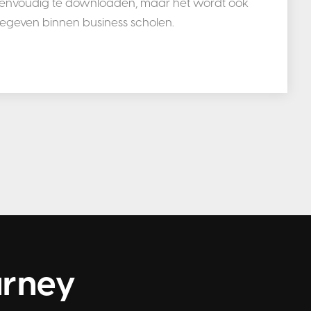
envoudig te downloaden, maar het wordt ook
egeven binnen business scholen.
urney