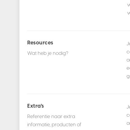
v
v
Resources
J
c
Wat heb je nodig?
o
e
g
Extra's
J
c
Referentie naar extra
o
informatie, producten of