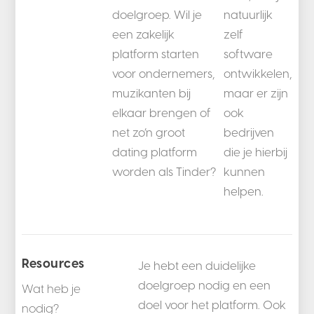
doelgroep. Wil je
natuurlijk
een zakelijk
zelf
platform starten
software
voor ondernemers,
ontwikkelen,
muzikanten bij
maar er zijn
elkaar brengen of
ook
net zo’n groot
bedrijven
dating platform
die je hierbij
worden als Tinder?
kunnen
helpen.
Resources
Je hebt een duidelijke
doelgroep nodig en een
Wat heb je
doel voor het platform. Ook
nodig?