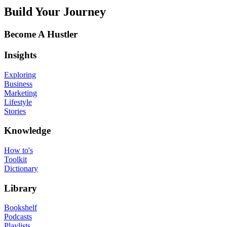
Build Your Journey
Become A Hustler
Insights
Exploring
Business
Marketing
Lifestyle
Stories
Knowledge
How to's
Toolkit
Dictionary
Library
Bookshelf
Podcasts
Playlists