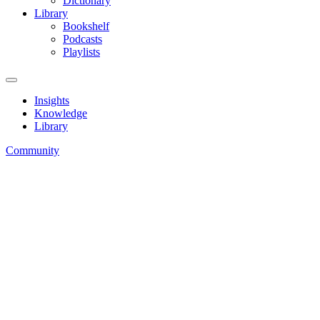
Dictionary
Library
Bookshelf
Podcasts
Playlists
Insights
Knowledge
Library
Community
How-To’s
Toolkit
Dictionary
Home
»
Toolkit
»
Tooltips
» Loyalty business
Tooltip
Loyalty business