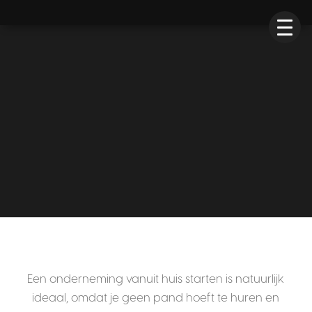
Home
»
Toolkit
»
Tooltips
» Ondernemen vanuit huis, hoe
start ik?
QUESTIONS
Ondernemen vanuit huis, hoe
start ik?
Een onderneming vanuit huis starten is natuurlijk
ideaal, omdat je geen pand hoeft te huren en