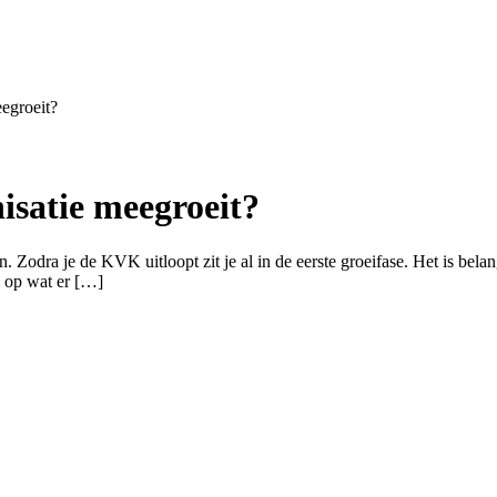
eegroeit?
nisatie meegroeit?
 Zodra je de KVK uitloopt zit je al in de eerste groeifase. Het is belan
d op wat er […]