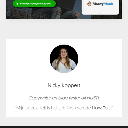
Nicky Koppert
Copywriter en blog writer bij HUSTL
“Mijn specialiteit is het schrijven van de
How-To’s
!”