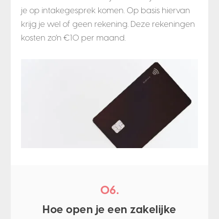
je op intakegesprek komen. Op basis hiervan
krijg je wel of geen rekening. Deze rekeningen
kosten zo’n €10 per maand.
06.
Hoe open je een zakelijke