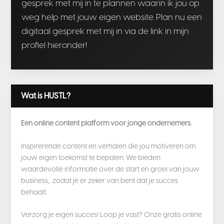
gesprek met mij in te plannen waarin ik jou op
weg help met jouw eigen website. Plan nu een
digitaal gesprek met mij in via de link in mijn
profiel hieronder!
Wat is HUSTL?
Een online content platform voor jonge ondernemers.
Inspirerende content en verhalen die jou motiveren om
jouw eigen toekomst te bepalen. We bieden
waardevolle informatie over de start en groei van jouw
business, zodat je er zeker van bent dat je succes
behaalt.
Verzorg je eigen succes! Loop je vast? Onze gratis online