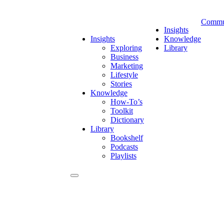
Commu
Insights
Insights
Knowledge
Exploring
Library
Business
Marketing
Lifestyle
Stories
Knowledge
How-To’s
Toolkit
Dictionary
Library
Bookshelf
Podcasts
Playlists
How-To’s