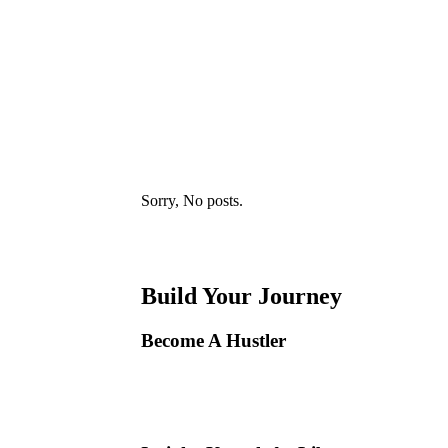
Extra's
Referentie naar extra informatie, producten of pa
Je hebt een SMART-doelstelling nodig voordat je
Sorry, No posts.
Build Your Journey
Become A Hustler