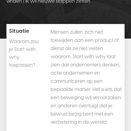
vinden | Ik wil nieuwe stappen zetten
Situatie
Mensen zullen zich niet
toewijden aan een product of
Waarom zou
dienst als ze niet weten
je Start with
waarom. Start with why laat
why
zien dat ondernemers denken,
toepassen?
actie ondernemen en
communiceren op een
bepaalde manier. Het is iets dat
een beweging wil veroorzaken
en anderen overtuigt dat je
bewust bezig bent met een
verbetering in de wereld.