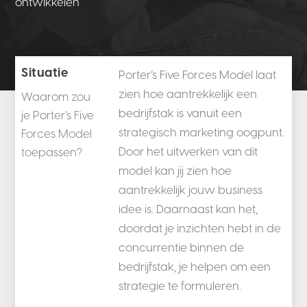
ontwikkelen
Situatie
Porter’s Five Forces Model laat
zien hoe aantrekkelijk een
Waarom zou
bedrijfstak is vanuit een
je Porter’s Five
strategisch marketing oogpunt.
Forces Model
Door het uitwerken van dit
toepassen?
model kan jij zien hoe
aantrekkelijk jouw business
idee is. Daarnaast kan het,
doordat je inzichten hebt in de
concurrentie binnen de
bedrijfstak, je helpen om een
strategie te formuleren.