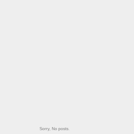
Extra's
Voo
voo
Referentie naar extra
jou
informatie, producten of
vra
partners.
fee
wo
Sorry, No posts.