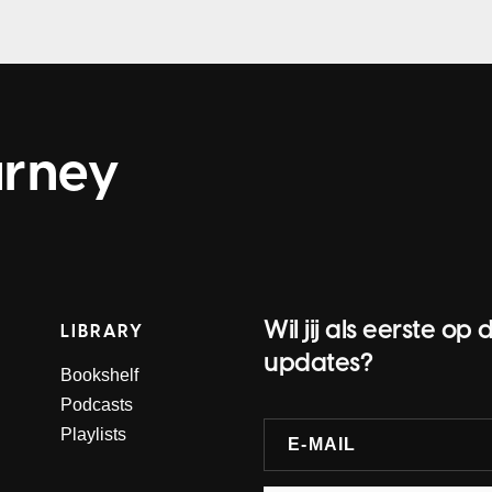
urney
Wil jij als eerste 
LIBRARY
updates?
Bookshelf
Podcasts
Playlists