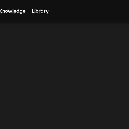
Knowledge
Library
Toolkit
Dictionary
n
arkt is, kan je feedback krijgen van
 en klanten trekken!