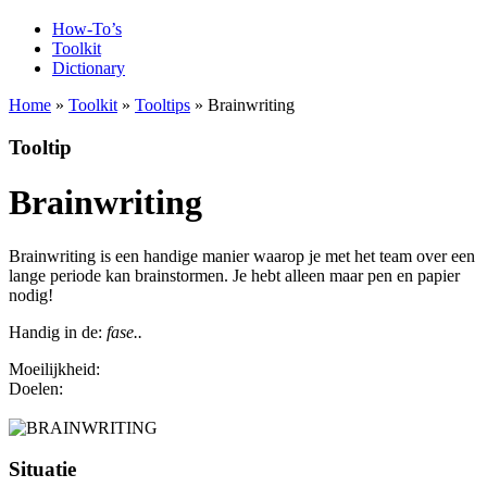
How-To’s
Toolkit
Dictionary
Home
»
Toolkit
»
Tooltips
» Brainwriting
Tooltip
Brainwriting
Brainwriting is een handige manier waarop je met het team over een
lange periode kan brainstormen. Je hebt alleen maar pen en papier
nodig!
Handig in de:
fase..
Moeilijkheid:
1
Doelen:
Ik wil een geschikte aanpak vinden | Ik wil een product
ontwikkelen | Ik wil nieuwe stappen zetten
Situatie