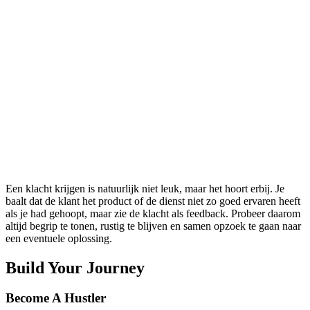
How-To’s
Toolkit
Dictionary
Home
»
Toolkit
»
Tooltips
» Hoe kan ik omgaan met klachten?
Questions
Hoe kan ik omgaan met
klachten?
Een klacht krijgen is natuurlijk niet leuk, maar het hoort erbij. Je
baalt dat de klant het product of de dienst niet zo goed ervaren heeft
als je had gehoopt, maar zie de klacht als feedback. Probeer daarom
altijd begrip te tonen, rustig te blijven en samen opzoek te gaan naar
een eventuele oplossing.
Build Your Journey
Become A Hustler